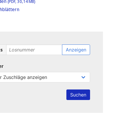
aden
(PDF, 30,14 MB)
hblättern
os
Anzeigen
ter
Suchen