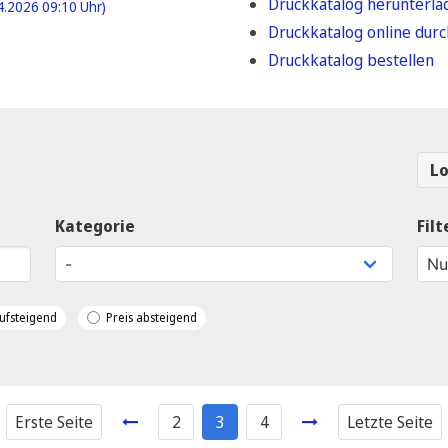
Druckkatalog herunterl
4.2026 09:10 Uhr)
Druckkatalog online durc
Druckkatalog bestellen
L
Kategorie
Fil
ufsteigend
Preis absteigend
Erste Seite
2
3
4
Letzte Seite