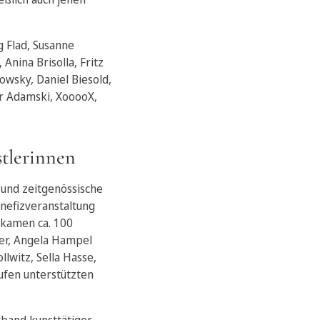
g Flad, Susanne
Anina Brisolla, Fritz
owsky, Daniel Biesold,
er Adamski, XooooX,
stlerinnen
 und zeitgenössische
nefizveranstaltung
k kamen ca. 100
er, Angela Hampel
lwitz, Sella Hasse,
ufen unterstützten