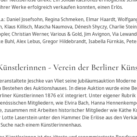
 ihrer Werke erfolgreich verkaufen konnten, einen Erlös.
.a.: Daniel Josefsohn, Regina Schmeken, Elmar Haardt, Wolfgan
h, Klaus Killisch, Mascha Naumova, Dénesh Shyczy, Charlie Stein, 
pler, Christian Werner, Various & Gold, Jim Avignon, Via Lewand
e Buhl, Alex Lebus, Gregor Hildebrandt, Isabella Fürnkäs, Pet
Künstlerinnen - Verein der Berliner Kün
anstaltete Jeschke van Vliet seine Jubiläumsauktion Moderne
n Bestehen des Auktionshauses. In diese Auktion wurde eine Be
rliner Künstlerinnen 1876 e.V. integriert. Unter eigener Rubri
enössischen Mitgliedern, wie Elvira Bach, Hanna Hennenkemp
 zusammen mit Arbeiten historischer Mitglieder wie Käthe Kol
otte Laserstein unter den Hammer. Die Erlöse aus den Verkä
r Suche nach einem Künstlerinnenhaus.