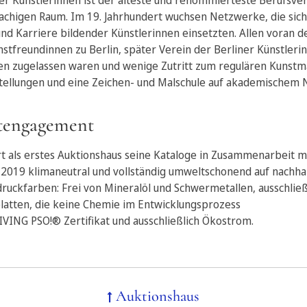
er Künstlerinnen ist der älteste und renommierteste Berufsve
achigen Raum. Im 19. Jahrhundert wuchsen Netzwerke, die sich 
und Karriere bildender Künstlerinnen einsetzten. Allen voran d
stfreundinnen zu Berlin, später Verein der Berliner Künstlerin
n zugelassen waren und wenige Zutritt zum regulären Kunstma
stellungen und eine Zeichen- und Malschule auf akademischem 
tengagement
rt als erstes Auktionshaus seine Kataloge in Zusammenarbeit m
 2019 klimaneutral und vollständig umweltschonend auf nachha
odruckfarben: Frei von Mineralöl und Schwermetallen, ausschließ
latten, die keine Chemie im Entwicklungsprozess
VING PSO!® Zertifikat und ausschließlich Ökostrom.
Auktionshaus