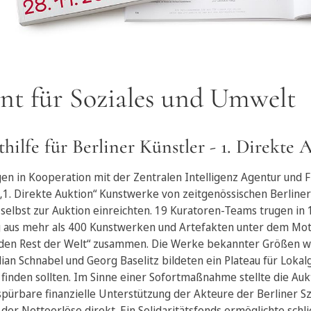
t für Soziales und Umwelt
hilfe für Berliner Künstler - 1. Direkte 
en in Kooperation mit der Zentralen Intelligenz Agentur und 
„1. Direkte Auktion“ Kunstwerke von zeitgenössischen Berliner
e selbst zur Auktion einreichten. 19 Kuratoren-Teams trugen in
g aus mehr als 400 Kunstwerken und Artefakten unter dem Motto
nd den Rest der Welt“ zusammen. Die Werke bekannter Größen w
lian Schnabel und Georg Baselitz bildeten ein Plateau für Lokal
 finden sollten. Im Sinne einer Sofortmaßnahme stellte die Auk
pürbare finanzielle Unterstützung der Akteure der Berliner Sz
 der Nettoerlöse direkt. Ein Solidaritätsfonds ermöglichte schl