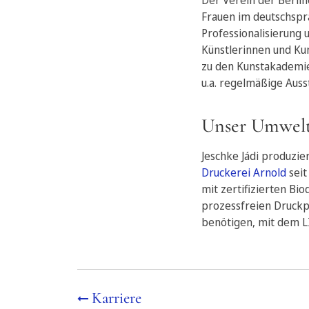
Der Verein der Berlin
Frauen im deutschspr
Professionalisierung 
Künstlerinnen und Kun
zu den Kunstakademie
u.a. regelmäßige Aus
Unser Umwel
Jeschke Jádi produzie
Druckerei Arnold
seit
mit zertifizierten Bi
prozessfreien Druckp
benötigen, mit dem LI
Karriere