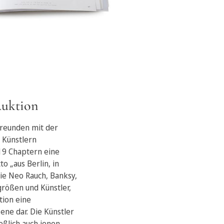
Auktion
Freunden mit der
 Künstlern
 19 Chaptern eine
 „aus Berlin, in
ie Neo Rauch, Banksy,
größen und Künstler,
tion eine
ene dar. Die Künstler
ießlich auch jenen