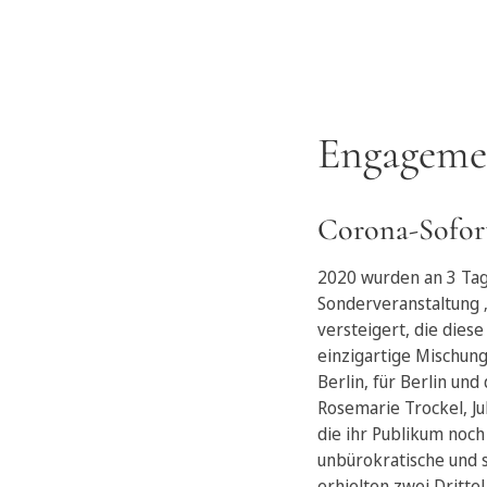
Engagemen
Corona-Sofort
2020 wurden an 3 Tag
Sonderveranstaltung 
versteigert, die dies
einzigartige Mischun
Berlin, für Berlin u
Rosemarie Trockel, Ju
die ihr Publikum noch
unbürokratische und s
erhielten zwei Drittel