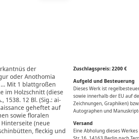
erkantnüs der
Zuschlagspreis: 2200 €
igur oder Anothomia
Aufgeld und Besteuerung
... Mit 1 blattgroßen
Dieses Werk ist regelbesteuer
e im Holzschnitt (diese
sowie innerhalb der EU auf 
 1538. 12 Bl. (Sig.: ai-
Zeichnungen, Graphiken) bzw.
 Renaissance geheftet auf
Autographen und Manuskript
men sowie floralen
 Hinterseite (neue
Versand
chinbütten, fleckig und
Eine Abholung dieses Werkes 
Str. 16, 14163 Berlin nach Te