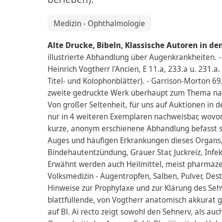
Medizin - Ophthalmologie
Alte Drucke, Bibeln, Klassische Autoren in de
illustrierte Abhandlung über Augenkrankheiten. - 
Heinrich Vogtherr l'Ancien, E 11.a, 233.a u. 231.a
Titel- und Kolophonblätter). - Garrison-Morton 693
zweite gedruckte Werk überhaupt zum Thema nach
Von großer Seltenheit, für uns auf Auktionen in d
nur in 4 weiteren Exemplaren nachweisbar, wovon l
kurze, anonym erschienene Abhandlung befasst s
Auges und häufigen Erkrankungen dieses Organs
Bindehautentzündung, Grauer Star, Juckreiz, Infe
Erwähnt werden auch Heilmittel, meist pharmaze
Volksmedizin - Augentropfen, Salben, Pulver, Dest
Hinweise zur Prophylaxe und zur Klärung des Se
blattfüllende, von Vogtherr anatomisch akkurat g
auf Bl. Ai recto zeigt sowohl den Sehnerv, als au