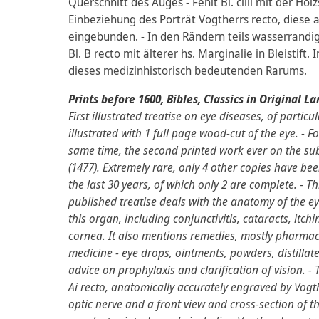
Querschnitt des Auges - Fehlt Bl. ciiii mit der Ho
Einbeziehung des Porträt Vogtherrs recto, diese 
eingebunden. - In den Rändern teils wasserrandig,
Bl. B recto mit älterer hs. Marginalie in Bleistif
dieses medizinhistorisch bedeutenden Rarums.
Prints before 1600, Bibles, Classics in Original L
First illustrated treatise on eye diseases, of particul
illustrated with 1 full page wood-cut of the eye. - F
same time, the second printed work ever on the subj
(1477). Extremely rare, only 4 other copies have be
the last 30 years, of which only 2 are complete. - 
published treatise deals with the anatomy of the 
this organ, including conjunctivitis, cataracts, itchi
cornea. It also mentions remedies, mostly pharmac
medicine - eye drops, ointments, powders, distillate
advice on prophylaxis and clarification of vision. -
Ai recto, anatomically accurately engraved by Vogt
optic nerve and a front view and cross-section of the 