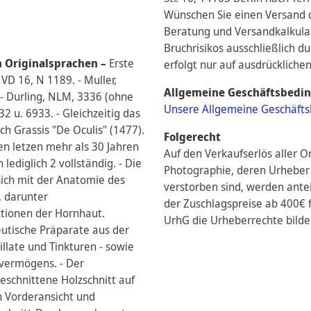
Wünschen Sie einen Versand d
Beratung und Versandkalkul
Bruchrisikos ausschließlich d
n Originalsprachen –
Erste
erfolgt nur auf ausdrückliche
VD 16, N 1189. - Muller,
Allgemeine Geschäftsbedi
. - Durling, NLM, 3336 (ohne
Unsere Allgemeine Geschäfts
2 u. 6933. - Gleichzeitig das
 Grassis "De Oculis" (1477).
Folgerecht
en letzen mehr als 30 Jahren
Auf den Verkaufserlös aller O
ediglich 2 vollständig. - Die
Photographie, deren Urheber 
ich mit der Anatomie des
verstorben sind, werden antei
, darunter
der Zuschlagspreise ab 400€ f
ktionen der Hornhaut.
UrhG die Urheberrechte bilden
utische Präparate aus der
illate und Tinkturen - sowie
hvermögens. - Der
eschnittene Holzschnitt auf
ch Vorderansicht und