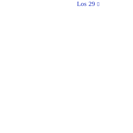
Los 29
as Limit als