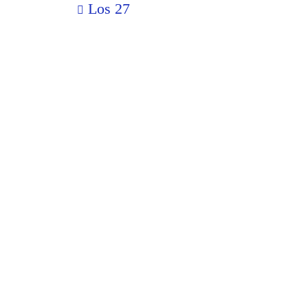
Nein
Ja
Los 27
Bitte beachten Sie, da
Sicherheitsgebot für Si
Meine Kontaktdaten:
Vor- und Nachname
Adresse
Telefon
E-Mail