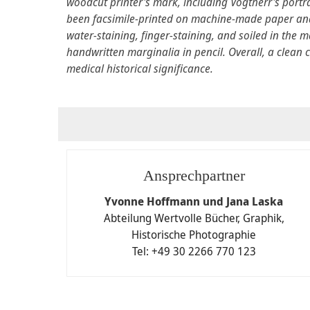
woodcut printer's mark, including Vogtherr's portrai
been facsimile-printed on machine-made paper and
water-staining, finger-staining, and soiled in the ma
handwritten marginalia in pencil. Overall, a clean co
medical historical significance.
Gebot einreic
Ansprechpartner
unter Anerkennung de
Yvonne Hoffmann und Jana Laska
möchte ich an Ihrer Au
Abteilung Wertvolle Bücher, Graphik,
Historische Photographie
Schriftliches Maxima
Tel: +49 30 2266 770 123
Telefonisches Bieten