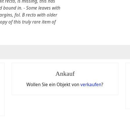
t recto, is missing, this has
 bound in. - Some leaves with
rgins, fol. B recto with older
py of this truly rare item of
hen
Ankauf
r
Allgemeinen Geschäftsbedingungen
der Jeschke van Vliet Au
Wollen Sie ein Objekt von
verkaufen
?
ktion teilnehmen.
lgebot