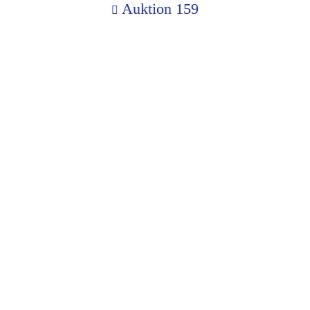
Auktion 159
ss bei einer Anmeldung zum telefonischen Bieten automatisch d
e hinterlegt wird und bei einem Zuschlag bindend ist.