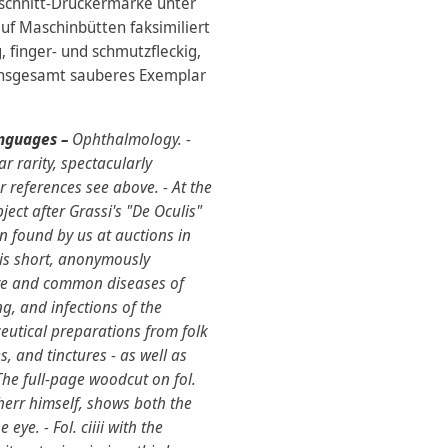
lzschnitt-Druckermarke unter
auf Maschinbütten faksimiliert
 finger- und schmutzfleckig,
t. Insgesamt sauberes Exemplar
anguages –
Ophthalmology. -
ar rarity, spectacularly
or references see above. - At the
ect after Grassi's "De Oculis"
en found by us at auctions in
This short, anonymously
eye and common diseases of
ng, and infections of the
eutical preparations from folk
s, and tinctures - as well as
 The full-page woodcut on fol.
herr himself, shows both the
eye. - Fol. ciiii with the