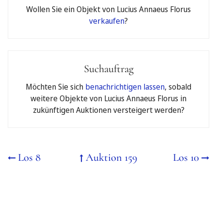
Wollen Sie ein Objekt von Lucius Annaeus Florus
Nein
Ja
verkaufen
?
Bitte beachten Sie, dass bei einer Anmeldung zum
telefonischen Bieten automatisch das Limit als
Sicherheitsgebot für Sie hinterlegt wird und bei einem
Zuschlag bindend ist.
Suchauftrag
Möchten Sie sich
benachrichtigen lassen
, sobald
Meine Kontaktdaten:
weitere Objekte von Lucius Annaeus Florus in
Vor- und Nachname
zukünftigen Auktionen versteigert werden?
Adresse
Los 8
Auktion 159
Los 10
Telefon