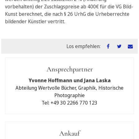
vorbehalten) der Zuschlagspreise ab 400€ für die VG Bild-
Kunst berechnet, die nach § 26 UrhG die Urheberrechte
bildender Künstler vertritt.
Los empfehlen:
Ansprechpartner
Gebot einreichen
Yvonne Hoffmann und Jana Laska
unter Anerkennung der
Allgemeinen Geschäftsbedingungen
Abteilung Wertvolle Bücher, Graphik, Historische
der Jeschke van Vliet Auctions Berlin GmbH möchte ich an
Photographie
Ihrer Auktion teilnehmen.
Tel: +49 30 2266 770 123
Schriftliches Maximalgebot
€
Ankauf
Telefonisches Bieten