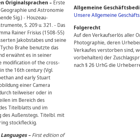
en Originalsprachen –
Erste
Allgemeine Geschäftsbed
, Geographie und Astronomie
Unsere Allgemeine Geschäfts
nde Sig.) - Houzeau-
strumente, S. 209 u. 321. - Das
Folgerecht
ma Rainer Frisius (1508-55)
Auf den Verkaufserlös aller 
serten Jakobstabes und seine
Photographie, deren Urheber
Tycho Brahe benutzte das
Verkaufes verstorben sind, we
d erwähnt es in seiner
vorbehalten) der Zuschlagspre
 modification of the cross-
nach § 26 UrhG die Urheberre
in the 16th century (Vgl.
bethan and early Stuart
 Abbildung einer Camera
durch teilweiser oder in
eilen im Bereich des
 des Titelblatts und im
 des Außenstegs. Titelbl. mit
ing stockfleckig.
al Languages –
First edition of