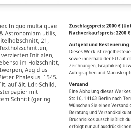
er. In quo multa quae
Zuschlagspreis: 2000 € (Un
 Astronomiam utilis,
Nachverkaufspreis: 2200 €
telholzschnitt, 21,
Aufgeld und Besteuerung
Textholzschnitten,
Dieses Werk ist regelbesteuer
verzierten Initialen,
sowie innerhalb der EU auf 
ebenso im Holzschnitt,
Zeichnungen, Graphiken) bzw.
Antwerpen, Aegidius
Autographen und Manuskript
ieter Phalesius, 1545.
t. auf ält. Ldr.-Schild,
Versand
sterpapier mit
Eine Abholung dieses Werkes 
em Schnitt (gering
Str. 16, 14163 Berlin nach T
Wünschen Sie einen Versand d
Beratung und Versandkalkula
Bruchrisikos ausschließlich d
erfolgt nur auf ausdrückliche