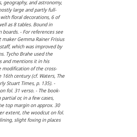
cs, geography, and astronomy,
ostly large and partly full-
ith floral decorations, 6 of
ell as 8 tables. Bound in
 boards. - For references see
nt maker Gemma Rainer Frisius
-staff, which was improved by
ons. Tycho Brahe used the
 and mentions it in his
modification of the cross-
e 16th century (cf. Waters, The
ly Stuart Times, p. 135). -
on fol. 31 verso. - The book-
artial or, in a few cases,
the top margin on approx. 30
sser extent, the woodcut on fol.
ning, slight foxing in places