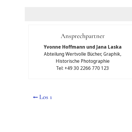
Gebot einreic
Ansprechpartner
unter Anerkennung d
Yvonne Hoffmann und Jana Laska
möchte ich an Ihrer Au
Abteilung Wertvolle Bücher, Graphik,
Historische Photographie
Schriftliches Maxim
Tel: +49 30 2266 770 123
Telefonisches Biete
Nein
Ja
Los 1
Bitte beachten Sie, da
Sicherheitsgebot für S
Meine Kontaktdaten: