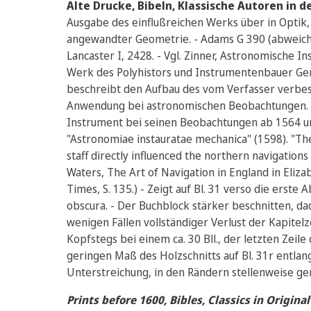
Alte Drucke, Bibeln, Klassische Autoren in d
Ausgabe des einflußreichen Werks über in Optik
angewandter Geometrie. - Adams G 390 (abweiche
Lancaster I, 2428. - Vgl. Zinner, Astronomische In
Werk des Polyhistors und Instrumentenbauer Gem
beschreibt den Aufbau des vom Verfasser verbes
Anwendung bei astronomischen Beobachtungen. 
Instrument bei seinen Beobachtungen ab 1564 un
"Astronomiae instauratae mechanica" (1598). "The
staff directly influenced the northern navigations 
Waters, The Art of Navigation in England in Eliza
Times, S. 135.) - Zeigt auf Bl. 31 verso die erste
obscura. - Der Buchblock stärker beschnitten, da
wenigen Fällen vollständiger Verlust der Kapitelz
Kopfstegs bei einem ca. 30 Bll., der letzten Zeile
geringen Maß des Holzschnitts auf Bl. 31r entlang
Unterstreichung, in den Rändern stellenweise ger
Prints before 1600, Bibles, Classics in Origin