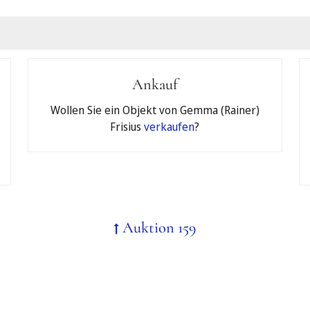
hen
Ankauf
er
Allgemeinen Geschäftsbedingungen
der Jeschke van Vliet Au
Wollen Sie ein Objekt von Gemma (Rainer)
ktion teilnehmen.
Frisius
verkaufen
?
algebot
n
Auktion 159
ss bei einer Anmeldung zum telefonischen Bieten automatisch da
ie hinterlegt wird und bei einem Zuschlag bindend ist.