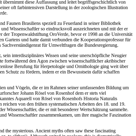
 übernimmt diese Auffassung und leitet begriffsgeschichtlich von
iner oft farbintensiven Darstellung in der zoologischen Illustration
rde.
d Faunen Brasiliens speziell zu Feuerland in seiner Bibliothek
 und Wissenschaftler so eindrucksvoll auszeichneten und mit der er
r der Tropenwaldstiftung OroVerde, bevor er 1998 an die Universität
hen Gartens und hatte damit verbunden die Kooperationsprofessur für
es Sachverständigenrat für Umweltfragen die Bundesregierung.
, sein interdisziplinäres Wissen und seine unerschöpfliche Neugier
te fortwährend den Agon zwischen wissenschaftlicher akribischer
zenlose Berufung für Herpetologie und Ornithologie ging weit über
ren Schutz zu fördern, indem er ein Bewusstsein dafür schaffen
ibien und Vögeln, die er im Rahmen seiner umfassenden Bildung um
rforscher Johann Rösel von Rosenhof dem er stets viel
ekanntes Aquarell von Rösel von Rosenhofs Historia Naturalis
n reichen von den frühen systematischen Arbeiten des 18. und 19.
nder Wissenschaftler, die er mit besonderer Wertschätzung sammelte.
r und Wissenschaftler zusammenkamen, um ihre magische Faszination
 and the mysterious. Ancient myths often saw these fascinating