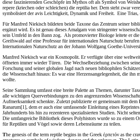
diese faszinierenden Geschöpfe im Mythos oft als Symbol von Weishei
repere (kriechen oder schleichen) die reptilia her. Dem steht zwar ver
symbolisiert der avis Leichtigkeit, Dynamik und Freiheit. Eine Trias
Für Manfred Niekisch bildeten beide Taxone das Zentrum seiner bibli
ergänzt wird. Es ist genau dieses Amalgam von stringenter wissenscha
sein Umfeld in den Bann zog. Als promovierter Biologe leitete er d
Greifswald auf eine Professur für internationalen Naturschutz beruf
Internationalen Naturschutz an der Johann Wolfgang Goethe-Universit
Manfred Niekisch war ein Kosmopolit. Er verfügte über eine weltweite
öffneten immer wieder Türen. Die Wechselbeziehung zwischen seinem 
Forschung und seiner globalen Jagd nach neuen bibliophilen Schätzen
die Wissenschaft hinaus: Es war eine Herzensangelegenheit, die ihn m
wollte.
Seine Sammlung umfasst eine breite Palette an Themen, darunter Ta
alle wichtigen Querverbindungen zu den angrenzenden Wissenschaften
Aufmerksamkeit schenkte. Zuletzt publizierte er gemeinsam mit dem F
Ranarum[1], dem er auch eine umfassende Einleitung eines Reprintes 
Jahrhunderts bis hin zu rezenteren spezialisierten Studien. Nicht sel
Die umfangreiche Bibliothek dieses Polyhistors wurde so zu einem O
für Reptilien und Vögel sowie deren Lebensräume zu teilen.
T
he genesis of the term reptile begins in the Greek ἐρπετόν as the cr