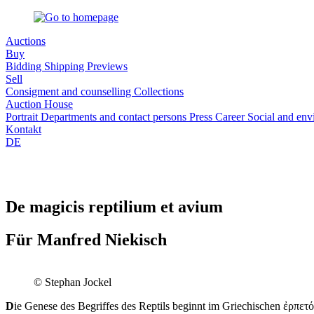
Auctions
Buy
Bidding
Shipping
Previews
Sell
Consigment and counselling
Collections
Auction House
Portrait
Departments and contact persons
Press
Career
Social and en
Kontakt
DE
De magicis reptilium et avium
Für Manfred Niekisch
© Stephan Jockel
D
ie Genese des Begriffes des Reptils beginnt im Griechischen ἐρπετ