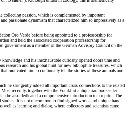
 ‚to slither‘). Although united in zoology, this is diametrically
ile collecting passion, which is complemented by important
pth and passionate dynamism that characterized him so impressively as a
dation Oro Verde before being appointed to a professorship for
arden and held the associated cooperation professorship for
rman government as a member of the German Advisory Council on the
ry knowledge and his inexhaustible curiosity opened doors time and
ous research and his global hunt for new bibliophile treasures, which
at motivated him to continually tell the stories of these animals and
ch he stringently added all important cross-connections to the related
Most recently, together with the Frankfurt antiquarian bookseller
ch he also dedicated a comprehensive introduction to a reprint. The
zed studies. It is not uncommon to find signed works and unique hand
 as well as learning and dialog, where collectors and scientists came