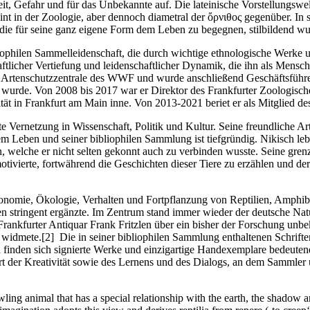
t, Gefahr und für das Unbekannte auf. Die lateinische Vorstellungswelt
eint in der Zoologie, aber dennoch diametral der ὄρνιθος gegenüber. In se
, die für seine ganz eigene Form dem Leben zu begegnen, stilbildend wu
ophilen Sammelleidenschaft, die durch wichtige ethnologische Werke un
ftlicher Vertiefung und leidenschaftlicher Dynamik, die ihn als Mensch
ie Artenschutzzentrale des WWF und wurde anschließend Geschäftsführe
en wurde. Von 2008 bis 2017 war er Direktor des Frankfurter Zoologisc
ät in Frankfurt am Main inne. Von 2013-2021 beriet er als Mitglied d
 Vernetzung in Wissenschaft, Politik und Kultur. Seine freundliche Art
Leben und seiner bibliophilen Sammlung ist tiefgründig. Nikisch leb
, welche er nicht selten gekonnt auch zu verbinden wusste. Seine gren
otivierte, fortwährend die Geschichten dieser Tiere zu erzählen und de
xonomie, Ökologie, Verhalten und Fortpflanzung von Reptilien, Amph
 stringent ergänzte. Im Zentrum stand immer wieder der deutsche Natu
rankfurter Antiquar Frank Fritzlen über ein bisher der Forschung unb
widmete.[2] Die in seiner bibliophilen Sammlung enthaltenen Schrifte
ten finden sich signierte Werke und einzigartige Handexemplare bedeute
rt der Kreativität sowie des Lernens und des Dialogs, an dem Sammle
awling animal that has a special relationship with the earth, the shadow