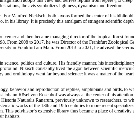
ination adopts this view and derives reptilia from repere (‚to creep‘ or
illustrations, the avis symbolizes lightness, dynamism and freedom.
fe. For Manfred Niekisch, both taxons formed the center of his biblioph
, in his library. It is precisely this amalgam of stringent scientific de
n center and then became managing director of the tropical forest foun
1998. From 2008 to 2017, he was Director of the Frankfurt Zoological G
iversity in Frankfurt am Main. From 2013 to 2021, he advised the Ge
cience, politics and culture. His friendly manner, his interdisciplina
is profound. Nikisch constantly lived the agon between scientific meticul
nd ornithology went far beyond science: it was a matter of the heart th
ogy, behavior and reproduction of reptiles, amphibians and birds, to whi
t Johann Rösel von Rosenhof was always at the center of his attention. 
 Historia Naturalis Ranarum, previously unknown to researchers, to whi
systematic works of the 18th and 19th centuries to more recent speciali
em. This polyhistor‘s extensive library thus became a place of creativity
ir habitats.