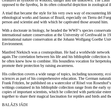
creatures as symbols of wisdom, danger and the unknown. The Latin imag
opposed to the ὄρνιθος. In its often colourful depiction in zoological 
A triad that became the style for his very own way of encountering li
ethnological works and faunas of Brazil, especially on Tierra del Fuego
person and scientist and with which he captivated those around him.
With a doctorate in biology, he headed the WWF‘s species conservatio
international nature conservation at the University of Greifswald in 
international nature conservation at the Johann Wolfgang Goethe Un
Environment.
Manfred Niekisch was a cosmopolitan. He had a worldwide network in s
again.The correlation between his life and his bibliophile collection 
he often knew how to combine. His boundless vocation for herpetology a
promote their protection by raising awareness.
His collection covers a wide range of topics, including taxonomy, ecol
sciences as part of his comprehensive education. The German naturalis
Frank Fritzlen, he published on a watercolor of Rösel von Rosenhof‘s
writings contained in his bibliophile collection range from the early 
copies of important scientists, which he collected with particular este
together to share their magical fascination for reptiles and birds and the
BALÁZS JÁDI