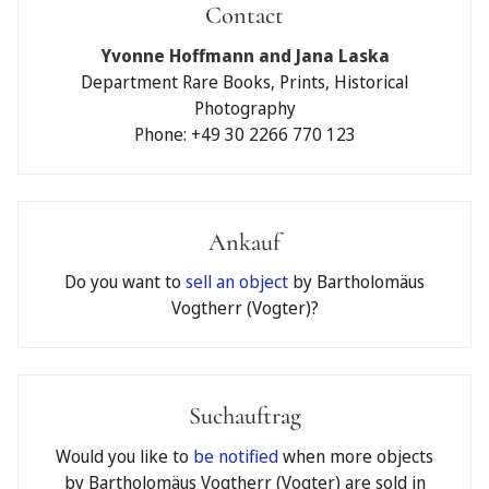
Contact
Submit a bid
Yvonne Hoffmann and Jana Laska
I would like to participate in your auction by accepting the
Department Rare Books, Prints, Historical
General Terms and Conditions
of Jeschke van Vliet Auctions
Photography
Berlin GmbH.
Phone: +49 30 2266 770 123
Written maximum bid
€
Ankauf
Telephone bidding
Do you want to
sell an object
by Bartholomäus
No
Yes
Vogtherr (Vogter)?
Please note that if you register for telephone bidding, the
limit will automatically be deposited as a security bid for you
and will be binding in the event of a successful bid.
Suchauftrag
My contact details:
Would you like to
be notified
when more objects
First and last name
by Bartholomäus Vogtherr (Vogter) are sold in