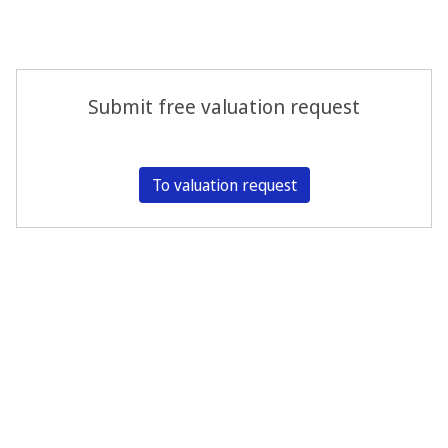
Submit free valuation request
To valuation request
Stay up to date about our auctions and dates.
Subscribe Art Newsletter